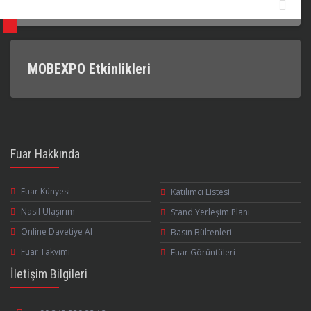
MOBEXPO Etkinlikleri
Fuar Hakkında
Fuar Künyesi
Katılımcı Listesi
Nasıl Ulaşırım
Stand Yerleşim Planı
Online Davetiye Al
Basın Bültenleri
Fuar Takvimi
Fuar Görüntüleri
İletişim Bilgileri