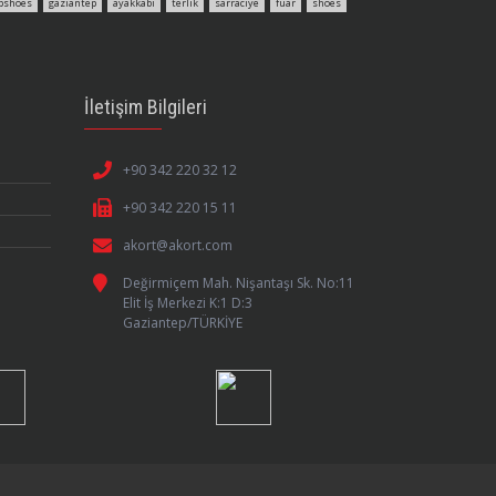
pshoes
gaziantep
ayakkabı
terlik
sarraciye
fuar
shoes
İletişim Bilgileri
+90 342 220 32 12
+90 342 220 15 11
akort@akort.com
Değirmiçem Mah. Nişantaşı Sk. No:11
Elit İş Merkezi K:1 D:3
Gaziantep/TÜRKİYE