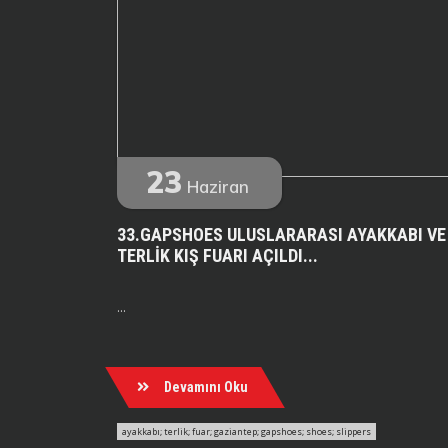
23
Haziran
33.GAPSHOES ULUSLARARASI AYAKKABI VE
TERLİK KIŞ FUARI AÇILDI...
...
Devamını Oku
ayakkabı; terlik; fuar; gaziantep; gapshoes; shoes; slippers