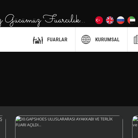
z Gücümüz Fuarcılık...
FUARLAR
KURUMSAL