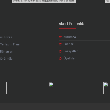
ayakkabı; terlik; fuar; gaziantep; gapshoes; shoes; slippers
Ga
Akort Fuarcılık
Kurumsal
mcı Listesi
Fuarlar
Yerleşim Planı
Faaliyetler
Bültenleri
Üyelikler
Görüntüleri