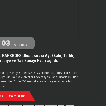
03
Temmuz
. GAPSHOES Uluslararası Ayakkabı, Terlik,
raciye ve Yan Sanayi Fuarı açıldı.
iantep Sanayi Odası (GSO), Gaziantep Kunduracılar Odası,
kiye Umum Ayakkabıcılar Federasyonu'nca Ortadoğu Fuar
kezi'nde 11 bin 750 metrekare alanda gerçekleştirilen
......
Devamını Oku