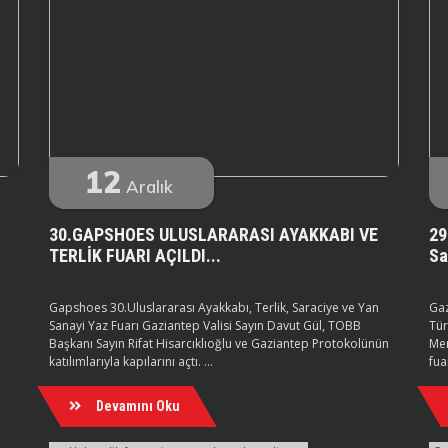
12
Aralık
30.GAPSHOES ULUSLARARASI AYAKKABI VE
29
TERLİK FUARI AÇILDI...
Sa
Gapshoes 30.Uluslararası Ayakkabı, Terlik, Saraciye ve Yan
Gaz
Sanayi Yaz Fuarı Gaziantep Valisi Sayın Davut Gül, TOBB
Tür
Başkanı Sayın Rifat Hisarcıklıoğlu ve Gaziantep Protokolünün
Mer
katılımlarıyla kapılarını açtı. ...
fuar
Devamını Oku