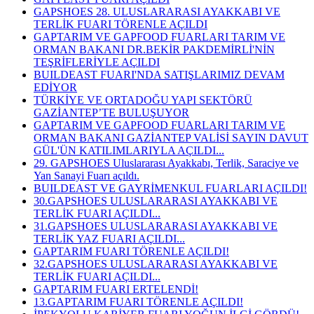
GAPSHOES 28. ULUSLARARASI AYAKKABI VE
TERLİK FUARI TÖRENLE AÇILDI
GAPTARIM VE GAPFOOD FUARLARI TARIM VE
ORMAN BAKANI DR.BEKİR PAKDEMİRLİ'NİN
TEŞRİFLERİYLE AÇILDI
BUILDEAST FUARI'NDA SATIŞLARIMIZ DEVAM
EDİYOR
TÜRKİYE VE ORTADOĞU YAPI SEKTÖRÜ
GAZİANTEP’TE BULUŞUYOR
GAPTARIM VE GAPFOOD FUARLARI TARIM VE
ORMAN BAKANI GAZİANTEP VALİSİ SAYIN DAVUT
GÜL'ÜN KATILIMLARIYLA AÇILDI...
29. GAPSHOES Uluslararası Ayakkabı, Terlik, Saraciye ve
Yan Sanayi Fuarı açıldı.
BUILDEAST VE GAYRİMENKUL FUARLARI AÇILDI!
30.GAPSHOES ULUSLARARASI AYAKKABI VE
TERLİK FUARI AÇILDI...
31.GAPSHOES ULUSLARARASI AYAKKABI VE
TERLİK YAZ FUARI AÇILDI...
GAPTARIM FUARI TÖRENLE AÇILDI!
32.GAPSHOES ULUSLARARASI AYAKKABI VE
TERLİK FUARI AÇILDI...
GAPTARIM FUARI ERTELENDİ!
13.GAPTARIM FUARI TÖRENLE AÇILDI!