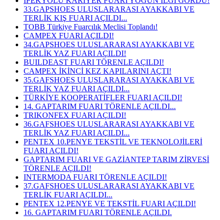
İPEKYOLU KARİYER FUARI YOĞUN İLGİ GÖRDÜ!
33.GAPSHOES ULUSLARARASI AYAKKABI VE
TERLİK KIŞ FUARI AÇILDI...
TOBB Türkiye Fuarcılık Meclisi Toplandı!
CAMPEX FUARI AÇILDI!
34.GAPSHOES ULUSLARARASI AYAKKABI VE
TERLİK YAZ FUARI AÇILDI!
BUILDEAST FUARI TÖRENLE AÇILDI!
CAMPEX İKİNCİ KEZ KAPILARINI AÇTI!
35.GAFSHOES ULUSLARARASI AYAKKABI VE
TERLİK YAZ FUARI AÇILDI...
TÜRKİYE KOOPERATİFLER FUARI AÇILDI!
14. GAPTARIM FUARI TÖRENLE AÇILDI...
TRIKONFEX FUARI AÇILDI!
36.GAFSHOES ULUSLARARASI AYAKKABI VE
TERLİK YAZ FUARI AÇILDI...
PENTEX 10.PENYE TEKSTİL VE TEKNOLOJİLERİ
FUARI AÇILDI!
GAPTARIM FUARI VE GAZİANTEP TARIM ZİRVESİ
TÖRENLE AÇILDI!
INTERMODA FUARI TÖRENLE AÇILDI!
37.GAFSHOES ULUSLARARASI AYAKKABI VE
TERLİK FUARI AÇILDI...
PENTEX 12.PENYE VE TEKSTİL FUARI AÇILDI!
16. GAPTARIM FUARI TÖRENLE AÇILDI.