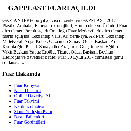
GAPPLAST FUARI AÇILDI
GAZİANTEP'te bu yıl 2'ncisi düzenlenen GAPPLAST 2017
Plastik, Ambalaj, Kimya Teknolojileri, Hammadde ve Ürünleri Fuarı
düzenlenen törenle açıldı.Ortadoğu Fuar Merkezi’nde düzenlenen
fuarın açılışına; Gaziantep Valisi Ali Yerlikaya, Ak Parti Gaziantep
Milletvekili Nejat Koçer, Gaziantep Sanayi Odası Başkanı Adil
Konukoğlu, Plastik Sanayiciler Araştırma Geliştirme ve Eğitim
Vakfı Başkanı Yavuz Eroğlu, Ticaret Odası Başkanı Beyhan
Hıdıroğlu ve davetliler katıldı.Fuar 30 Eylül 2017 cumartesi günü
sonlanacak.
Fuar Hakkında
Fuar Künyesi
Nasıl Ulaşırım
Online Davetiye Al
Fuar Takvimi
Katılımcı Listesi
Stand Yerleşim Planı
Basın Bültenleri
Fuar Görüntüleri